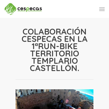
Skip
Men
to
main
content
COLABORACIÓN
CESPECAS EN LA
1ªRUN-BIKE
TERRITORIO
TEMPLARIO
CASTELLÓN.